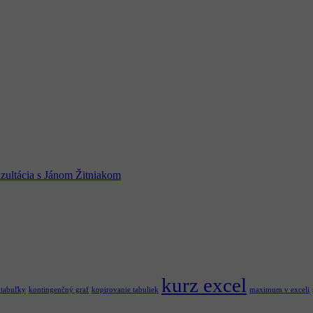
zultácia s Jánom Žitniakom
kurz excel
 tabuľky
kontingenčný graf
kopirovanie tabuliek
maximum v exceli