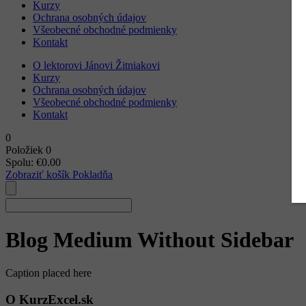
Kurzy
Ochrana osobných údajov
Všeobecné obchodné podmienky
Kontakt
O lektorovi Jánovi Žitniakovi
Kurzy
Ochrana osobných údajov
Všeobecné obchodné podmienky
Kontakt
0
Položiek
0
Spolu:
€
0.00
Zobraziť košík
Pokladňa
Blog Medium Without Sidebar
Caption placed here
O KurzExcel.sk