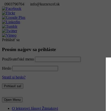
0903790704
info@kurzexcel.sk
Prihlásiť sa
Prosím najprv sa prihláste
Používateľské meno
Heslo
Stratil si heslo?
Open Menu
O lektorovi Jánovi Žitniakovi