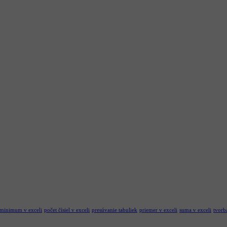
minimum v exceli
počet čísiel v exceli
presúvanie tabuliek
priemer v exceli
suma v exceli
tvorb