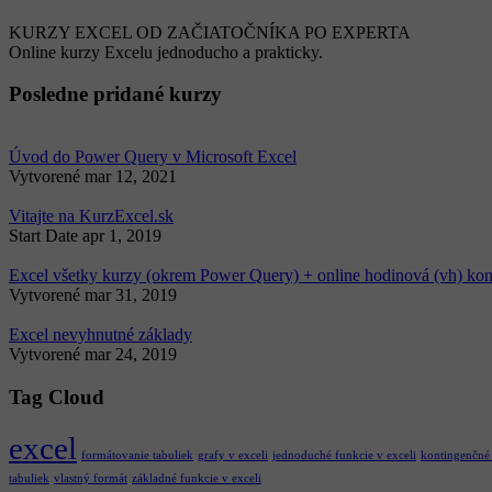
KURZY EXCEL OD ZAČIATOČNÍKA PO EXPERTA
Online kurzy Excelu jednoducho a prakticky.
Posledne pridané kurzy
Úvod do Power Query v Microsoft Excel
Vytvorené
mar 12, 2021
Vitajte na KurzExcel.sk
Start Date
apr 1, 2019
Excel všetky kurzy (okrem Power Query) + online hodinová (vh) kon
Vytvorené
mar 31, 2019
Excel nevyhnutné základy
Vytvorené
mar 24, 2019
Tag Cloud
excel
formátovanie tabuliek
grafy v exceli
jednoduché funkcie v exceli
kontingenčné
tabuliek
vlastný formát
základné funkcie v exceli