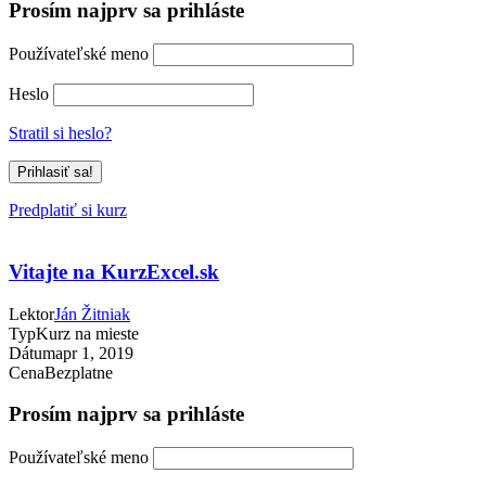
Prosím najprv sa prihláste
Používateľské meno
Heslo
Stratil si heslo?
Predplatiť si kurz
Vitajte na KurzExcel.sk
Lektor
Ján Žitniak
Typ
Kurz na mieste
Dátum
apr 1, 2019
Cena
Bezplatne
Prosím najprv sa prihláste
Používateľské meno