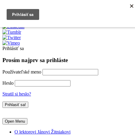
0903790704
info@kurzexcel.sk
Prihlásiť sa
Prosím najprv sa prihláste
Používateľské meno
Heslo
Stratil si heslo?
Open Menu
O lektorovi Jánovi Žitniakovi