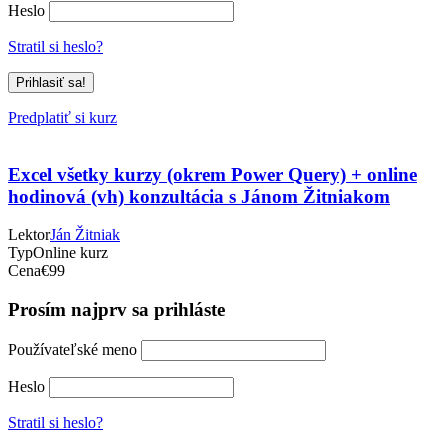
Heslo
Stratil si heslo?
Predplatiť si kurz
Excel všetky kurzy (okrem Power Query) + online
hodinová (vh) konzultácia s Jánom Žitniakom
Lektor
Ján Žitniak
Typ
Online kurz
Cena
€99
Prosím najprv sa prihláste
Používateľské meno
Heslo
Stratil si heslo?