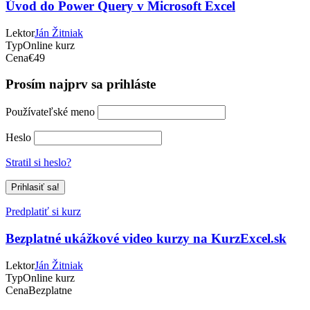
Úvod do Power Query v Microsoft Excel
Lektor
Ján Žitniak
Typ
Online kurz
Cena
€49
Prosím najprv sa prihláste
Používateľské meno
Heslo
Stratil si heslo?
Predplatiť si kurz
Bezplatné ukážkové video kurzy na KurzExcel.sk
Lektor
Ján Žitniak
Typ
Online kurz
Cena
Bezplatne