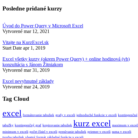
Posledne pridané kurzy
Úvod do Power Query v Microsoft Excel
Vytvorené
mar 12, 2021
Vitajte na KurzExcel.sk
Start Date
apr 1, 2019
Excel všetky kurzy (okrem Power Query) + online hodinová (vh)
konzultácia s Jánom Žitniakom
Vytvorené
mar 31, 2019
Excel nevyhnutné základy
Vytvorené
mar 24, 2019
Tag Cloud
excel
formátovanie tabuliek
grafy v exceli
jednoduché funkcie v exceli
kontingenčné
kurz excel
tabuľky
kontingenčný graf
kopirovanie tabuliek
maximum v excel
minimum v exceli
počet čísiel v exceli
presúvanie tabuliek
priemer v exceli
suma v exceli
tvorba tabuliek
vlastný formát
základné funkcie v exceli