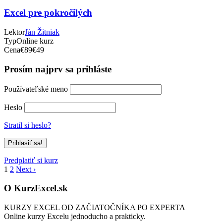
Excel pre pokročilých
Lektor
Ján Žitniak
Typ
Online kurz
Cena
€89
€49
Prosím najprv sa prihláste
Používateľské meno
Heslo
Stratil si heslo?
Predplatiť si kurz
1
2
Next ›
O KurzExcel.sk
KURZY EXCEL OD ZAČIATOČNÍKA PO EXPERTA
Online kurzy Excelu jednoducho a prakticky.