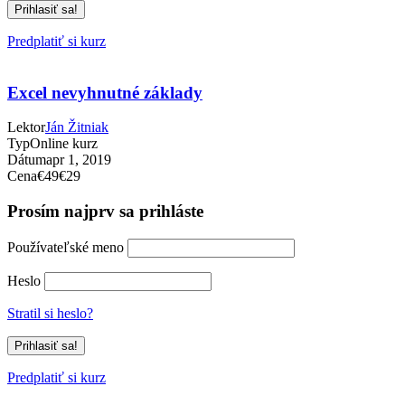
Predplatiť si kurz
Excel nevyhnutné základy
Lektor
Ján Žitniak
Typ
Online kurz
Dátum
apr 1, 2019
Cena
€49
€29
Prosím najprv sa prihláste
Používateľské meno
Heslo
Stratil si heslo?
Predplatiť si kurz