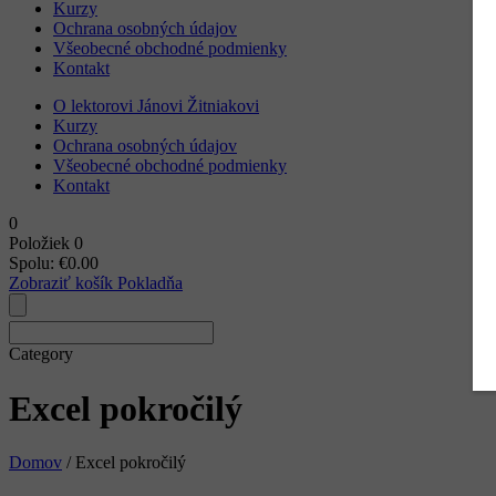
Kurzy
Ochrana osobných údajov
Všeobecné obchodné podmienky
Kontakt
O lektorovi Jánovi Žitniakovi
Kurzy
Ochrana osobných údajov
Všeobecné obchodné podmienky
Kontakt
0
Položiek
0
Spolu:
€
0.00
Zobraziť košík
Pokladňa
Category
Excel pokročilý
Domov
/ Excel pokročilý