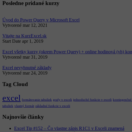
Posledne pridané kurzy
Úvod do Power Query v Microsoft Excel
Vytvorené
mar 12, 2021
Vitajte na KurzExcel.sk
Start Date
apr 1, 2019
Excel všetky kurzy (okrem Power Query) + online hodinová (vh) kon
Vytvorené
mar 31, 2019
Excel nevyhnutné základy
Vytvorené
mar 24, 2019
Tag Cloud
excel
formátovanie tabuliek
grafy v exceli
jednoduché funkcie v exceli
kontingenčné
tabuliek
vlastný formát
základné funkcie v exceli
Najnovšie články
Excel Tip #152 – Čo vlastne zápis R1C1 v Exceli znamená