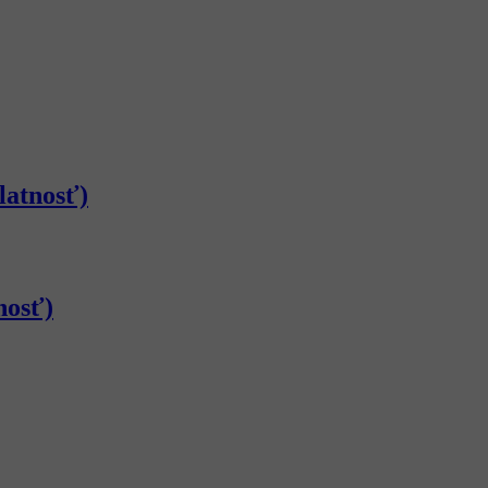
latnosť)
nosť)