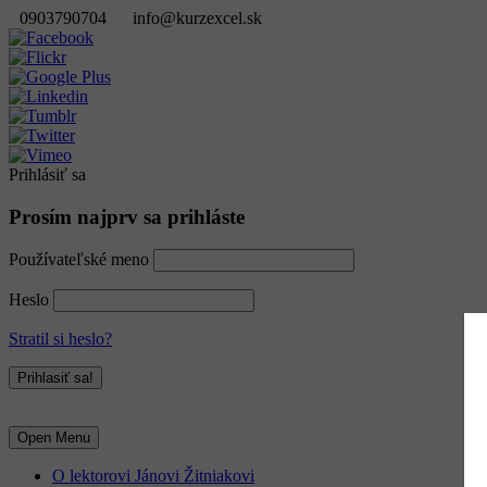
0903790704
info@kurzexcel.sk
Prihlásiť sa
Prosím najprv sa prihláste
Používateľské meno
Heslo
Stratil si heslo?
Open Menu
O lektorovi Jánovi Žitniakovi