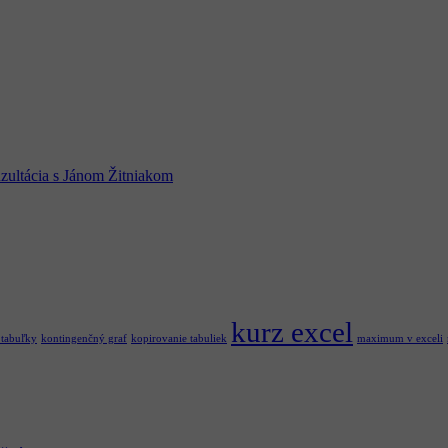
zultácia s Jánom Žitniakom
kurz excel
 tabuľky
kontingenčný graf
kopirovanie tabuliek
maximum v exceli