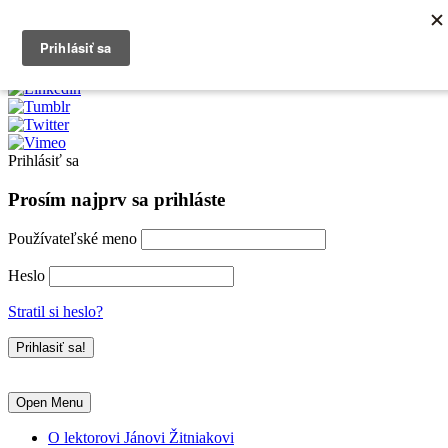
0903790704
info@kurzexcel.sk
Prihlásiť sa
Prosím najprv sa prihláste
Používateľské meno
Heslo
Stratil si heslo?
Open Menu
O lektorovi Jánovi Žitniakovi