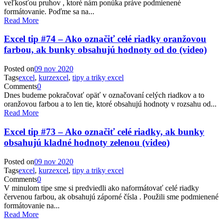
veľkosťou pruhov , ktoré nám ponúka práve podmienené
formátovanie. Poďme sa na...
Read More
Excel tip #74 – Ako označiť celé riadky oranžovou
farbou, ak bunky obsahujú hodnoty od do (video)
Posted on
09 nov 2020
Tags
excel
,
kurzexcel
,
tipy a triky excel
Comments
0
Dnes budeme pokračovať opäť v označovaní celých riadkov a to
oranžovou farbou a to len tie, ktoré obsahujú hodnoty v rozsahu od...
Read More
Excel tip #73 – Ako označiť celé riadky, ak bunky
obsahujú kladné hodnoty zelenou (video)
Posted on
09 nov 2020
Tags
excel
,
kurzexcel
,
tipy a triky excel
Comments
0
V minulom tipe sme si predviedli ako naformátovať celé riadky
červenou farbou, ak obsahujú záporné čísla . Použili sme podmienené
formátovanie na...
Read More