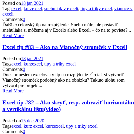
Posted on
18 jan 2021
Tags
excel
,
kurzexcel
,
snehuliak v exceli
,
tipy a triky excel
,
vianoce v
exceli
Comments
0
Ďalší excelovský tip na rozptýlenie. Snehu málo, ale postaviť
snehuliaka si môžeme aj v Excelo alebo Exceli – čo na to poviete?...
Read More
Excel tip #83 – Ako na Vianočný stromček v Exceli
Posted on
18 jan 2021
Tags
excel
,
kurzexcel
,
tipy a triky excel
Comments
0
Dnes prinesiem excelovský tip na rozptýlenie. Čo tak si vytvoriť
Vianočný stromček podobný ako na obrázku? Takúto úlohu som
vytvoril pre projekt...
Read More
Excel tip #82 – Ako skryť, resp. zobraziť horizontáln
a vertikálnu lištu(video)
Posted on
15 dec 2020
Tags
excel
,
kurz excel
,
kurzexcel
,
tipy a triky excel
Comments
0