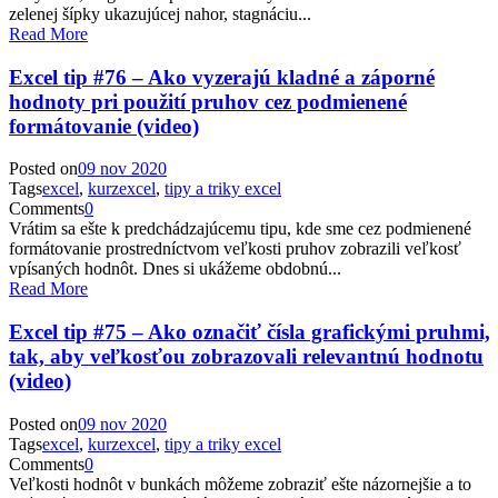
zelenej šípky ukazujúcej nahor, stagnáciu...
Read More
Excel tip #76 – Ako vyzerajú kladné a záporné
hodnoty pri použití pruhov cez podmienené
formátovanie (video)
Posted on
09 nov 2020
Tags
excel
,
kurzexcel
,
tipy a triky excel
Comments
0
Vrátim sa ešte k predchádzajúcemu tipu, kde sme cez podmienené
formátovanie prostredníctvom veľkosti pruhov zobrazili veľkosť
vpísaných hodnôt. Dnes si ukážeme obdobnú...
Read More
Excel tip #75 – Ako označiť čísla grafickými pruhmi,
tak, aby veľkosťou zobrazovali relevantnú hodnotu
(video)
Posted on
09 nov 2020
Tags
excel
,
kurzexcel
,
tipy a triky excel
Comments
0
Veľkosti hodnôt v bunkách môžeme zobraziť ešte názornejšie a to