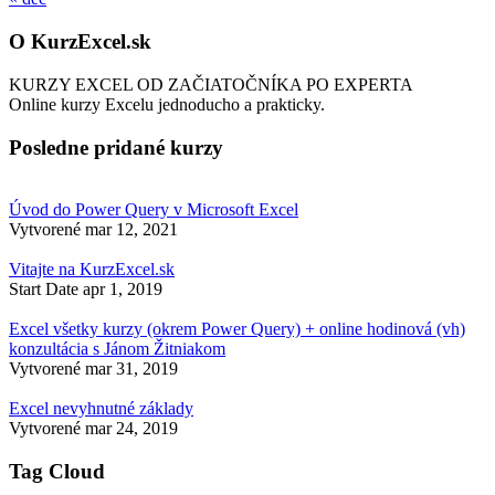
O KurzExcel.sk
KURZY EXCEL OD ZAČIATOČNÍKA PO EXPERTA
Online kurzy Excelu jednoducho a prakticky.
Posledne pridané kurzy
Úvod do Power Query v Microsoft Excel
Vytvorené
mar 12, 2021
Vitajte na KurzExcel.sk
Start Date
apr 1, 2019
Excel všetky kurzy (okrem Power Query) + online hodinová (vh)
konzultácia s Jánom Žitniakom
Vytvorené
mar 31, 2019
Excel nevyhnutné základy
Vytvorené
mar 24, 2019
Tag Cloud