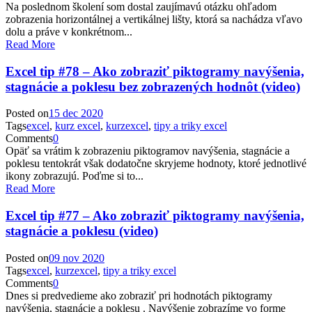
Na poslednom školení som dostal zaujímavú otázku ohľadom
zobrazenia horizontálnej a vertikálnej lišty, ktorá sa nachádza vľavo
dolu a práve v konkrétnom...
Read More
Excel tip #78 – Ako zobraziť piktogramy navýšenia,
stagnácie a poklesu bez zobrazených hodnôt (video)
Posted on
15 dec 2020
Tags
excel
,
kurz excel
,
kurzexcel
,
tipy a triky excel
Comments
0
Opäť sa vrátim k zobrazeniu piktogramov navýšenia, stagnácie a
poklesu tentokrát však dodatočne skryjeme hodnoty, ktoré jednotlivé
ikony zobrazujú. Poďme si to...
Read More
Excel tip #77 – Ako zobraziť piktogramy navýšenia,
stagnácie a poklesu (video)
Posted on
09 nov 2020
Tags
excel
,
kurzexcel
,
tipy a triky excel
Comments
0
Dnes si predvedieme ako zobraziť pri hodnotách piktogramy
navýšenia, stagnácie a poklesu . Navýšenie zobrazíme vo forme