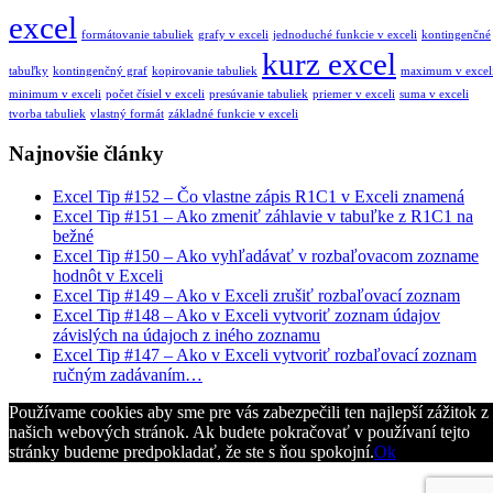
excel
formátovanie tabuliek
grafy v exceli
jednoduché funkcie v exceli
kontingenčné
kurz excel
tabuľky
kontingenčný graf
kopirovanie tabuliek
maximum v excel
minimum v exceli
počet čísiel v exceli
presúvanie tabuliek
priemer v exceli
suma v exceli
tvorba tabuliek
vlastný formát
základné funkcie v exceli
Najnovšie články
Excel Tip #152 – Čo vlastne zápis R1C1 v Exceli znamená
Excel Tip #151 – Ako zmeniť záhlavie v tabuľke z R1C1 na
bežné
Excel Tip #150 – Ako vyhľadávať v rozbaľovacom zozname
hodnôt v Exceli
Excel Tip #149 – Ako v Exceli zrušiť rozbaľovací zoznam
Excel Tip #148 – Ako v Exceli vytvoriť zoznam údajov
závislých na údajoch z iného zoznamu
Excel Tip #147 – Ako v Exceli vytvoriť rozbaľovací zoznam
ručným zadávaním…
Používame cookies aby sme pre vás zabezpečili ten najlepší zážitok z
našich webových stránok. Ak budete pokračovať v používaní tejto
stránky budeme predpokladať, že ste s ňou spokojní.
Ok