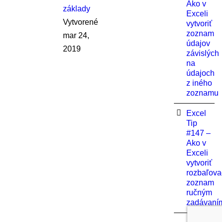
Ako v
základy
Exceli
Vytvorené
vytvoriť
zoznam
mar 24,
údajov
2019
závislých
na
údajoch
z iného
zoznamu
Excel
Tip
#147 –
Ako v
Exceli
vytvoriť
rozbaľovac
zoznam
ručným
zadávan