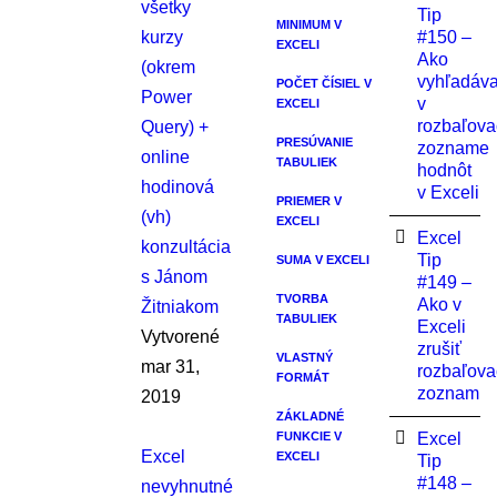
všetky
Tip
MINIMUM V
kurzy
#150 –
EXCELI
Ako
(okrem
vyhľadáva
POČET ČÍSIEL V
Power
v
EXCELI
rozbaľov
Query) +
PRESÚVANIE
zozname
online
TABULIEK
hodnôt
hodinová
v Exceli
PRIEMER V
(vh)
EXCELI
Excel
konzultácia
Tip
SUMA V EXCELI
s Jánom
#149 –
TVORBA
Ako v
Žitniakom
TABULIEK
Exceli
Vytvorené
zrušiť
VLASTNÝ
mar 31,
rozbaľova
FORMÁT
zoznam
2019
ZÁKLADNÉ
FUNKCIE V
Excel
Excel
EXCELI
Tip
#148 –
nevyhnutné