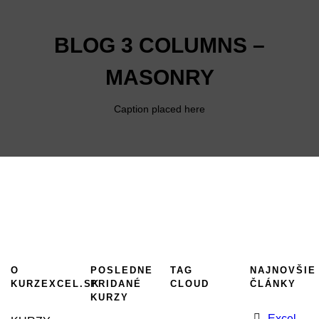
BLOG 3 COLUMNS –
MASONRY
Caption placed here
O
POSLEDNE
TAG
NAJNOVŠIE
KURZEXCEL.SK
PRIDANÉ
CLOUD
ČLÁNKY
KURZY
Excel