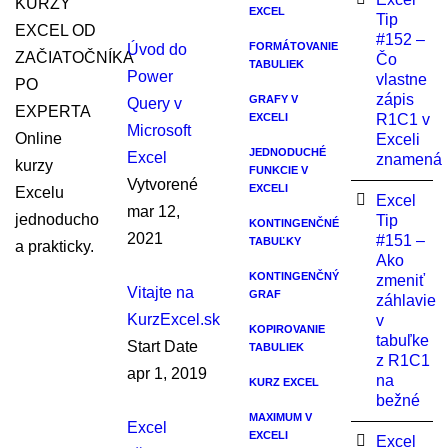
KURZY
EXCEL
Tip
EXCEL OD
#152 –
FORMÁTOVANIE
Úvod do
ZAČIATOČNÍKA
Čo
TABULIEK
Power
vlastne
PO
zápis
GRAFY V
Query v
EXPERTA
EXCELI
R1C1 v
Microsoft
Online
Exceli
JEDNODUCHÉ
Excel
znamená
kurzy
FUNKCIE V
Vytvorené
EXCELI
Excelu
Excel
mar 12,
jednoducho
Tip
KONTINGENČNÉ
2021
#151 –
TABUĽKY
a prakticky.
Ako
KONTINGENČNÝ
zmeniť
Vitajte na
GRAF
záhlavie
KurzExcel.sk
v
KOPIROVANIE
tabuľke
Start Date
TABULIEK
z R1C1
apr 1, 2019
na
KURZ EXCEL
bežné
MAXIMUM V
Excel
EXCELI
Excel