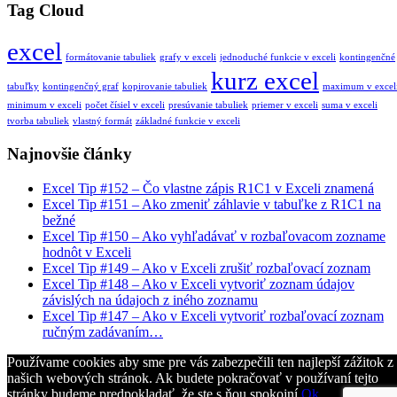
Tag Cloud
excel
formátovanie tabuliek
grafy v exceli
jednoduché funkcie v exceli
kontingenčné
kurz excel
tabuľky
kontingenčný graf
kopirovanie tabuliek
maximum v excel
minimum v exceli
počet čísiel v exceli
presúvanie tabuliek
priemer v exceli
suma v exceli
tvorba tabuliek
vlastný formát
základné funkcie v exceli
Najnovšie články
Excel Tip #152 – Čo vlastne zápis R1C1 v Exceli znamená
Excel Tip #151 – Ako zmeniť záhlavie v tabuľke z R1C1 na
bežné
Excel Tip #150 – Ako vyhľadávať v rozbaľovacom zozname
hodnôt v Exceli
Excel Tip #149 – Ako v Exceli zrušiť rozbaľovací zoznam
Excel Tip #148 – Ako v Exceli vytvoriť zoznam údajov
závislých na údajoch z iného zoznamu
Excel Tip #147 – Ako v Exceli vytvoriť rozbaľovací zoznam
ručným zadávaním…
Používame cookies aby sme pre vás zabezpečili ten najlepší zážitok z
našich webových stránok. Ak budete pokračovať v používaní tejto
stránky budeme predpokladať, že ste s ňou spokojní.
Ok