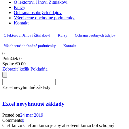
O lektorovi Jánovi Žitniakovi
Kurzy
Ochrana osobných údajov
Všeobecné obchodné podmienky
Kontakt
O lektorovi Jánovi Žitniakovi
Kurzy
Ochrana osobných údajov
Všeobecné obchodné podmienky
Kontakt
0
Položiek
0
Spolu:
€
0.00
Zobraziť košík
Pokladňa
Excel nevyhnutné základy
Excel nevyhnutné základy
Posted on
24 mar 2019
Comments
0
Cieľ kurzu Cieľom kurzu je aby absolvent kurzu bol schopný