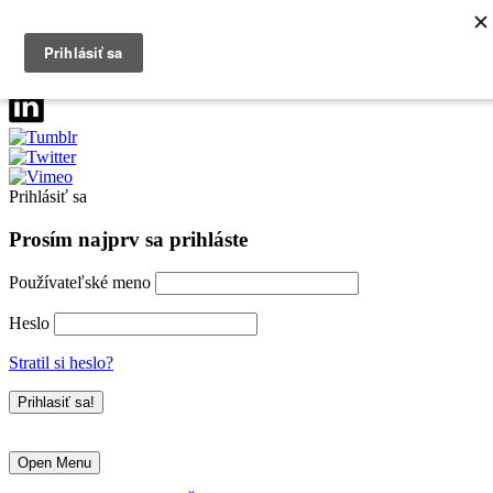
0903790704
info@kurzexcel.sk
Prihlásiť sa
Prosím najprv sa prihláste
Používateľské meno
Heslo
Stratil si heslo?
Open Menu