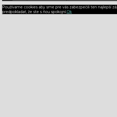
Používame cookies aby sme pre vás zabezpečili ten najlepší zá
predpokladať, že ste s ňou spokojní.
Ok