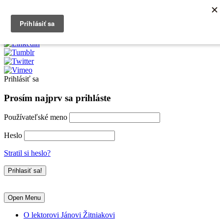
0903790704
info@kurzexcel.sk
Prihlásiť sa
Prosím najprv sa prihláste
Používateľské meno
Heslo
Stratil si heslo?
Open Menu
O lektorovi Jánovi Žitniakovi