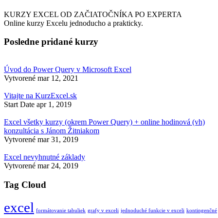
KURZY EXCEL OD ZAČIATOČNÍKA PO EXPERTA
Online kurzy Excelu jednoducho a prakticky.
Posledne pridané kurzy
Úvod do Power Query v Microsoft Excel
Vytvorené
mar 12, 2021
Vitajte na KurzExcel.sk
Start Date
apr 1, 2019
Excel všetky kurzy (okrem Power Query) + online hodinová (vh)
konzultácia s Jánom Žitniakom
Vytvorené
mar 31, 2019
Excel nevyhnutné základy
Vytvorené
mar 24, 2019
Tag Cloud
excel
formátovanie tabuliek
grafy v exceli
jednoduché funkcie v exceli
kontingenčné