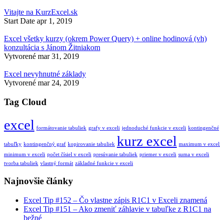
Vitajte na KurzExcel.sk
Start Date
apr 1, 2019
Excel všetky kurzy (okrem Power Query) + online hodinová (vh)
konzultácia s Jánom Žitniakom
Vytvorené
mar 31, 2019
Excel nevyhnutné základy
Vytvorené
mar 24, 2019
Tag Cloud
excel
formátovanie tabuliek
grafy v exceli
jednoduché funkcie v exceli
kontingenčné
kurz excel
tabuľky
kontingenčný graf
kopirovanie tabuliek
maximum v excel
minimum v exceli
počet čísiel v exceli
presúvanie tabuliek
priemer v exceli
suma v exceli
tvorba tabuliek
vlastný formát
základné funkcie v exceli
Najnovšie články
Excel Tip #152 – Čo vlastne zápis R1C1 v Exceli znamená
Excel Tip #151 – Ako zmeniť záhlavie v tabuľke z R1C1 na
bežné