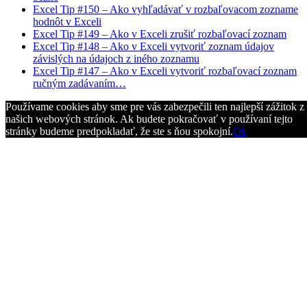
Excel Tip #150 – Ako vyhľadávať v rozbaľovacom zozname
hodnôt v Exceli
Excel Tip #149 – Ako v Exceli zrušiť rozbaľovací zoznam
Excel Tip #148 – Ako v Exceli vytvoriť zoznam údajov
závislých na údajoch z iného zoznamu
Excel Tip #147 – Ako v Exceli vytvoriť rozbaľovací zoznam
ručným zadávaním…
Používame cookies aby sme pre vás zabezpečili ten najlepší zážitok z
našich webových stránok. Ak budete pokračovať v používaní tejto
stránky budeme predpokladať, že ste s ňou spokojní.
Ok