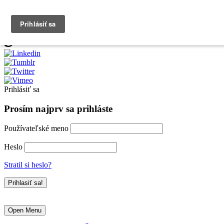
0903790704
info@kurzexcel.sk
Prihlásiť sa
Prosím najprv sa prihláste
Používateľské meno
Heslo
Stratil si heslo?
Open Menu