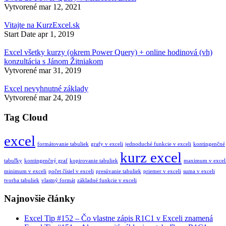
Vytvorené
mar 12, 2021
Vitajte na KurzExcel.sk
Start Date
apr 1, 2019
Excel všetky kurzy (okrem Power Query) + online hodinová (vh)
konzultácia s Jánom Žitniakom
Vytvorené
mar 31, 2019
Excel nevyhnutné základy
Vytvorené
mar 24, 2019
Tag Cloud
excel
formátovanie tabuliek
grafy v exceli
jednoduché funkcie v exceli
kontingenčné
kurz excel
tabuľky
kontingenčný graf
kopirovanie tabuliek
maximum v excel
minimum v exceli
počet čísiel v exceli
presúvanie tabuliek
priemer v exceli
suma v exceli
tvorba tabuliek
vlastný formát
základné funkcie v exceli
Najnovšie články
Excel Tip #152 – Čo vlastne zápis R1C1 v Exceli znamená