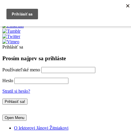
0903790704
info@kurzexcel.sk
Prihlásiť sa
Prosím najprv sa prihláste
Používateľské meno
Heslo
Stratil si heslo?
Open Menu
O lektorovi Jánovi Žitniakovi