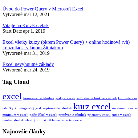
Úvod do Power Query v Microsoft Excel
Vytvorené
mar 12, 2021
Vitajte na KurzExcel.sk
Start Date
apr 1, 2019
Excel všetky kurzy (okrem Power Query) + online hodinová (vh)
konzultácia s Jánom Žitniakom
Vytvorené
mar 31, 2019
Excel nevyhnutné základy
Vytvorené
mar 24, 2019
Tag Cloud
excel
formátovanie tabuliek
grafy v exceli
jednoduché funkcie v exceli
kontingenčné
kurz excel
tabuľky
kontingenčný graf
kopirovanie tabuliek
maximum v excel
minimum v exceli
počet čísiel v exceli
presúvanie tabuliek
priemer v exceli
suma v exceli
tvorba tabuliek
vlastný formát
základné funkcie v exceli
Najnovšie články