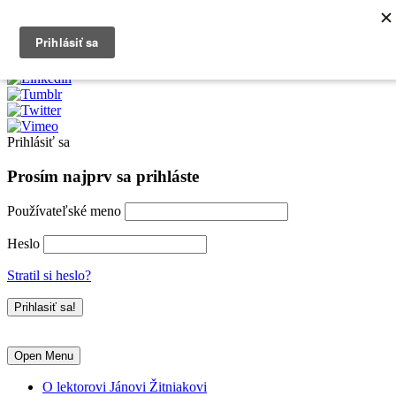
0903790704
info@kurzexcel.sk
Prihlásiť sa
Prosím najprv sa prihláste
Používateľské meno
Heslo
Stratil si heslo?
Open Menu
O lektorovi Jánovi Žitniakovi