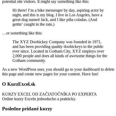
potential site visitors. It might say something like this:
Hi there! I’m a bike messenger by day, aspiring actor by
night, and this is my blog. I live in Los Angeles, have a
great dog named Jack, and I like piña coladas. (And
gettin‘ caught in the rain.)
…or something like this:
The XYZ Doohickey Company was founded in 1971,
and has been providing quality doohickeys to the public
ever since. Located in Gotham City, XYZ employs over
2,000 people and does all kinds of awesome things for the
Gotham community.
As a new WordPress user, you should go to your dashboard to delete
this page and create new pages for your content. Have fun!
O KurzExcel.sk
KURZY EXCEL OD ZAČIATOČNÍKA PO EXPERTA
Online kurzy Excelu jednoducho a prakticky.
Posledne pridané kurzy