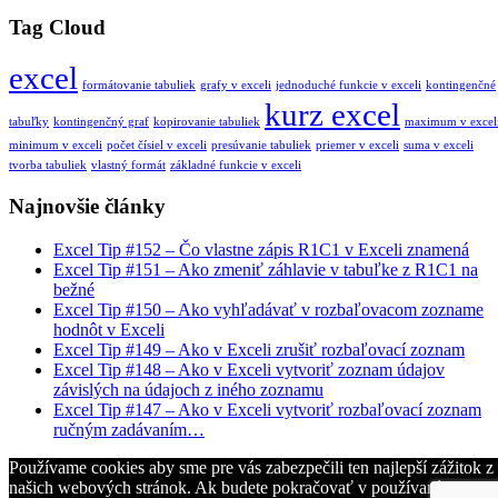
Tag Cloud
excel
formátovanie tabuliek
grafy v exceli
jednoduché funkcie v exceli
kontingenčné
kurz excel
tabuľky
kontingenčný graf
kopirovanie tabuliek
maximum v excel
minimum v exceli
počet čísiel v exceli
presúvanie tabuliek
priemer v exceli
suma v exceli
tvorba tabuliek
vlastný formát
základné funkcie v exceli
Najnovšie články
Excel Tip #152 – Čo vlastne zápis R1C1 v Exceli znamená
Excel Tip #151 – Ako zmeniť záhlavie v tabuľke z R1C1 na
bežné
Excel Tip #150 – Ako vyhľadávať v rozbaľovacom zozname
hodnôt v Exceli
Excel Tip #149 – Ako v Exceli zrušiť rozbaľovací zoznam
Excel Tip #148 – Ako v Exceli vytvoriť zoznam údajov
závislých na údajoch z iného zoznamu
Excel Tip #147 – Ako v Exceli vytvoriť rozbaľovací zoznam
ručným zadávaním…
Používame cookies aby sme pre vás zabezpečili ten najlepší zážitok z
našich webových stránok. Ak budete pokračovať v používaní tejto