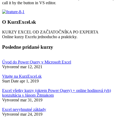
call it by the button in VS editor.
O KurzExcel.sk
KURZY EXCEL OD ZAČIATOČNÍKA PO EXPERTA
Online kurzy Excelu jednoducho a prakticky.
Posledne pridané kurzy
Úvod do Power Query v Microsoft Excel
Vytvorené
mar 12, 2021
Vitajte na KurzExcel.sk
Start Date
apr 1, 2019
Excel všetky kurzy (okrem Power Query) + online hodinová (vh)
konzultácia s Jánom Žitniakom
Vytvorené
mar 31, 2019
Excel nevyhnutné základy
Vytvorené
mar 24, 2019