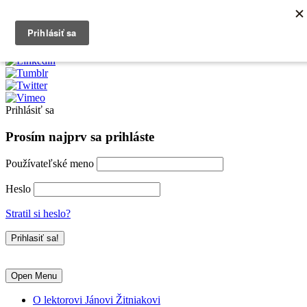
0903790704
info@kurzexcel.sk
Prihlásiť sa
Prosím najprv sa prihláste
Používateľské meno
Heslo
Stratil si heslo?
Open Menu
O lektorovi Jánovi Žitniakovi