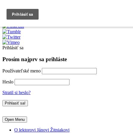
0903790704
info@kurzexcel.sk
Prihlásiť sa
Prosím najprv sa prihláste
Používateľské meno
Heslo
Stratil si heslo?
Open Menu
O lektorovi Jánovi Žitniakovi