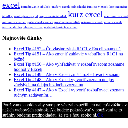
excel
formátovanie tabuliek
grafy v exceli
jednoduché funkcie v exceli
kontingenčné
kurz excel
tabuľky
kontingenčný graf
kopirovanie tabuliek
maximum v excel
minimum v exceli
počet čísiel v exceli
presúvanie tabuliek
priemer v exceli
suma v exceli
tvorba tabuliek
vlastný formát
základné funkcie v exceli
Najnovšie články
Excel Tip #152 – Čo vlastne zápis R1C1 v Exceli znamená
Excel Tip #151 – Ako zmeniť záhlavie v tabuľke z R1C1 na
bežné
Excel Tip #150 – Ako vyhľadávať v rozbaľovacom zozname
hodnôt v Exceli
Excel Tip #149 – Ako v Exceli zrušiť rozbaľovací zoznam
Excel Tip #148 – Ako v Exceli vytvoriť zoznam údajov
závislých na údajoch z iného zoznamu
Excel Tip #147 – Ako v Exceli vytvoriť rozbaľovací zoznam
ručným zadávaním…
Používame cookies aby sme pre vás zabezpečili ten najlepší zážitok z
našich webových stránok. Ak budete pokračovať v používaní tejto
stránky budeme predpokladať, že ste s ňou spokojní.
Ok