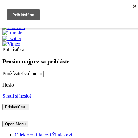
0903790704
info@kurzexcel.sk
Prihlásiť sa
Prosím najprv sa prihláste
Používateľské meno
Heslo
Stratil si heslo?
Open Menu
O lektorovi Jánovi Žitniakovi