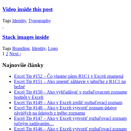
Video inside this post
Tags
Identity
,
Typography
Stack images inside
Tags
Branding
,
Identity
,
Logo
1
2
Next ›
Najnovšie články
Excel Tip #152 – Čo vlastne zápis R1C1 v Exceli znamená
Excel Tip #151 – Ako zmeniť záhlavie v tabuľke z R1C1 na
bežné
Excel Tip #150 – Ako vyhľadávať v rozbaľovacom zozname
hodnôt v Exceli
Excel Tip #149 – Ako v Exceli zrušiť rozbaľovací zoznam
Excel Tip #148 – Ako v Exceli vytvoriť zoznam údajov
závislých na údajoch z iného zoznamu
Excel Tip #147 – Ako v Exceli vytvoriť rozbaľovací zoznam
ručným zadávaním…
Excel Tip #146 – Ako v Exceli vytvoriť rozbaľovací zoznam