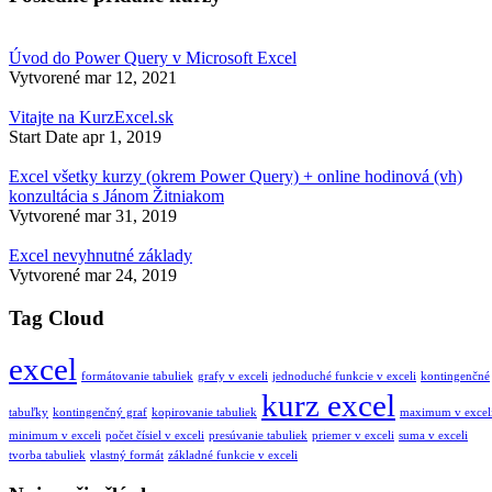
Úvod do Power Query v Microsoft Excel
Vytvorené
mar 12, 2021
Vitajte na KurzExcel.sk
Start Date
apr 1, 2019
Excel všetky kurzy (okrem Power Query) + online hodinová (vh)
konzultácia s Jánom Žitniakom
Vytvorené
mar 31, 2019
Excel nevyhnutné základy
Vytvorené
mar 24, 2019
Tag Cloud
excel
formátovanie tabuliek
grafy v exceli
jednoduché funkcie v exceli
kontingenčné
kurz excel
tabuľky
kontingenčný graf
kopirovanie tabuliek
maximum v excel
minimum v exceli
počet čísiel v exceli
presúvanie tabuliek
priemer v exceli
suma v exceli
tvorba tabuliek
vlastný formát
základné funkcie v exceli