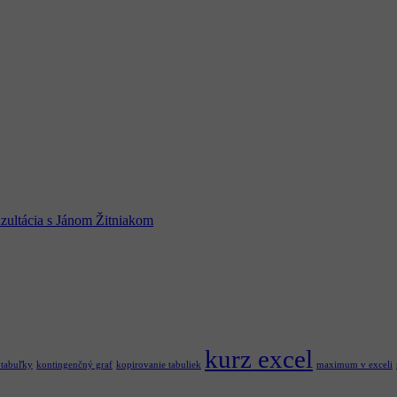
zultácia s Jánom Žitniakom
kurz excel
 tabuľky
kontingenčný graf
kopirovanie tabuliek
maximum v exceli