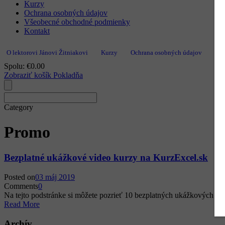
Kurzy
Ochrana osobných údajov
Všeobecné obchodné podmienky
Kontakt
O lektorovi Jánovi Žitniakovi
Kurzy
Ochrana osobných údajov
Vše
Spolu:
€
0.00
Zobraziť košík
Pokladňa
Category
Promo
Bezplatné ukážkové video kurzy na KurzExcel.sk
Posted on
03 máj 2019
Comments
0
Na tejto podstránke si môžete pozrieť 10 bezplatných ukážkových vi
Read More
Archív