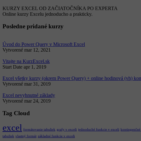
KURZY EXCEL OD ZAČIATOČNÍKA PO EXPERTA
Online kurzy Excelu jednoducho a prakticky.
Posledne pridané kurzy
Úvod do Power Query v Microsoft Excel
Vytvorené
mar 12, 2021
Vitajte na KurzExcel.sk
Start Date
apr 1, 2019
Excel všetky kurzy (okrem Power Query) + online hodinová (vh) kon
Vytvorené
mar 31, 2019
Excel nevyhnutné základy
Vytvorené
mar 24, 2019
Tag Cloud
excel
formátovanie tabuliek
grafy v exceli
jednoduché funkcie v exceli
kontingenčné
tabuliek
vlastný formát
základné funkcie v exceli