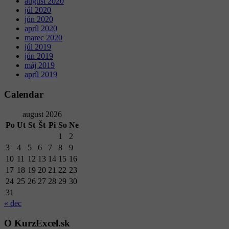
august 2020
júl 2020
jún 2020
apríl 2020
marec 2020
júl 2019
jún 2019
máj 2019
apríl 2019
Calendar
august 2026
Po
Ut
St
Št
Pi
So
Ne
1
2
3
4
5
6
7
8
9
10
11
12
13
14
15
16
17
18
19
20
21
22
23
24
25
26
27
28
29
30
31
« dec
O KurzExcel.sk