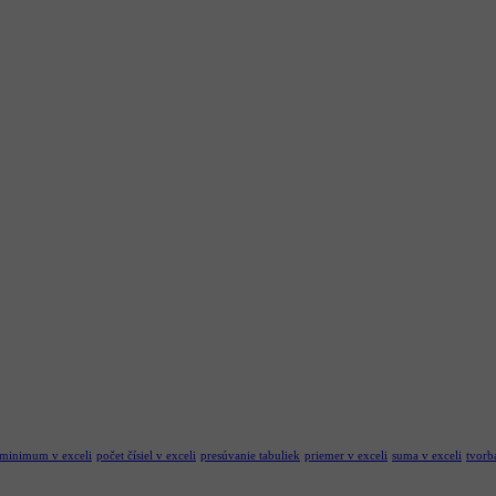
minimum v exceli
počet čísiel v exceli
presúvanie tabuliek
priemer v exceli
suma v exceli
tvorb