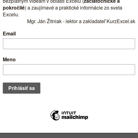
0
obecné obchodné podmienky
Kontakt
Položiek
0
deo kurzov z Excelu: Edukačné šablóny v Exceli Absolútny odkaz – prác