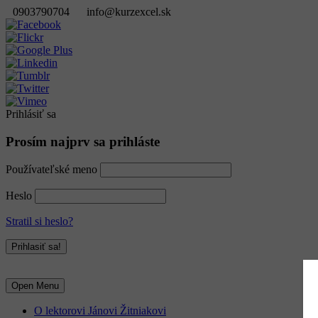
0903790704
info@kurzexcel.sk
Prihlásiť sa
Prosím najprv sa prihláste
Používateľské meno
Heslo
Stratil si heslo?
Open Menu
O lektorovi Jánovi Žitniakovi