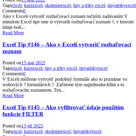
Tags
excel
,
kurzexcel
,
skolenieexcel
,
tipy a triky excel
,
tipyatrikyexcel
Comments
0
Ako v Exceli vytvoriť rozbaľovací zoznam ručným zadávaním V
minulom Excel tipe sme si vytvorili rozbaľovací zoznam ?, v ktorom
údaje boli...
Read More
Excel Tip #146 – Ako v Exceli vytvoriť rozbaľovací
zoznam
Posted on
15 aug 2022
Tags
excel
,
kurzexcel
,
tipy a triky excel
,
tipyatrikyexcel
Comments
0
V Exceli môžeme vytvoriť podobný formulár ako to poznáme vo
webových ? formulároch ?. Začneme tým najjednoduchším a to
rozbaľovacím zoznamom. Ten...
Read More
Excel Tip #145 – Ako vyfiltrovať údaje použitím
funkcie FILTER
Posted on
13 júl 2022
Tags
excel
,
kurzexcel
,
skolenieexcel
,
tipyatrikyexcel