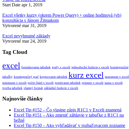
Start Date
apr 1, 2019
Excel všetky kurzy (okrem Power Query) + online hodinová (vh)
konzultácia s Jánom Žitniakom
Vytvorené
mar 31, 2019
Excel nevyhnutné základy
Vytvorené
mar 24, 2019
Tag Cloud
excel
formátovanie tabuliek
grafy v exceli
jednoduché funkcie v exceli
kontingenčné
kurz excel
tabuľky
kontingenčný graf
kopirovanie tabuliek
maximum v excel
minimum v exceli
počet čísiel v exceli
presúvanie tabuliek
priemer v exceli
suma v exceli
tvorba tabuliek
vlastný formát
základné funkcie v exceli
Najnovšie články
Excel Tip #152 – Čo vlastne zápis R1C1 v Exceli znamená
Excel Tip #151 – Ako zmeniť záhlavie v tabuľke z R1C1 na
bežné
Excel Tip #150 – Ako vyhľadávať v rozbaľovacom zozname