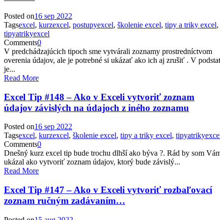
Posted on
16 sep 2022
Tags
excel
,
kurzexcel
,
postupyexcel
,
školenie excel
,
tipy a triky excel
,
tipyatrikyexcel
Comments
0
V predchádzajúcich tipoch sme vytvárali zoznamy prostredníctvom
overenia údajov, ale je potrebné si ukázať ako ich aj zrušiť . V podsta
je...
Read More
Excel Tip #148 – Ako v Exceli vytvoriť zoznam
údajov závislých na údajoch z iného zoznamu
Posted on
16 sep 2022
Tags
excel
,
kurzexcel
,
školenie excel
,
tipy a triky excel
,
tipyatrikyexce
Comments
0
Dnešný kurz excel tip bude trochu dlhší ako býva ?. Rád by som Vá
ukázal ako vytvoriť zoznam údajov, ktorý bude závislý...
Read More
Excel Tip #147 – Ako v Exceli vytvoriť rozbaľovací
zoznam ručným zadávaním…
Posted on
15 aug 2022