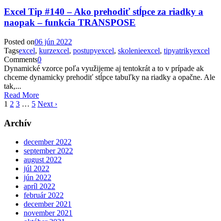
Excel Tip #140 – Ako prehodiť stĺpce za riadky a
naopak – funkcia TRANSPOSE
Posted on
06 jún 2022
Tags
excel
,
kurzexcel
,
postupyexcel
,
skolenieexcel
,
tipyatrikyexcel
Comments
0
Dynamické vzorce poľa využijeme aj tentokrát a to v prípade ak
chceme dynamicky prehodiť stĺpce tabuľky na riadky a opačne. Ale
tak,...
Read More
1
2
3
…
5
Next ›
Archív
december 2022
september 2022
august 2022
júl 2022
jún 2022
apríl 2022
február 2022
december 2021
november 2021