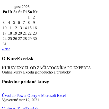
august 2026
Po
Ut
St
Št
Pi
So
Ne
1
2
3
4
5
6
7
8
9
10
11
12
13
14
15
16
17
18
19
20
21
22
23
24
25
26
27
28
29
30
31
« dec
O KurzExcel.sk
KURZY EXCEL OD ZAČIATOČNÍKA PO EXPERTA
Online kurzy Excelu jednoducho a prakticky.
Posledne pridané kurzy
Úvod do Power Query v Microsoft Excel
Vytvorené
mar 12, 2021
Vitajte na KurzExcel.sk