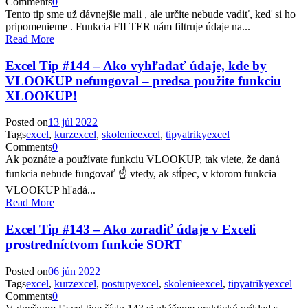
Comments
0
Tento tip sme už dávnejšie mali , ale určite nebude vadiť, keď si ho
pripomenieme . Funkcia FILTER nám filtruje údaje na...
Read More
Excel Tip #144 – Ako vyhľadať údaje, kde by
VLOOKUP nefungoval – predsa použite funkciu
XLOOKUP!
Posted on
13 júl 2022
Tags
excel
,
kurzexcel
,
skolenieexcel
,
tipyatrikyexcel
Comments
0
Ak poznáte a používate funkciu VLOOKUP, tak viete, že daná
funkcia nebude fungovať ☝ vtedy, ak stĺpec, v ktorom funkcia
VLOOKUP hľadá...
Read More
Excel Tip #143 – Ako zoradiť údaje v Exceli
prostredníctvom funkcie SORT
Posted on
06 jún 2022
Tags
excel
,
kurzexcel
,
postupyexcel
,
skolenieexcel
,
tipyatrikyexcel
Comments
0