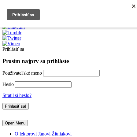
0903790704
info@kurzexcel.sk
Prihlásiť sa
Prosím najprv sa prihláste
Používateľské meno
Heslo
Stratil si heslo?
Open Menu
O lektorovi Jánovi Žitniakovi