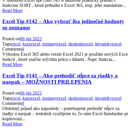
V dnešnom Excel tipe číslo 143 si ukážeme praktický príklad s
funkciou SORT , ktorá pribudla v Excel 365, resp. jeho standalone...
Read More
Excel Tip #142 – Ako vybrať iba jedinečné hodnoty
zo zoznamu
Posted on
06 jún 2022
Tags
excel
,
kurzexcel
,
postupyexcel
,
skolenieexcel
,
tipyatrikyexcel
Comments
0
Výhodou Excel 365 alebo verzie Excel 2021 je použitie nových Exce
funkcií , ktoré značne urýchlia prácu s dátami . Napr. funkcia...
Read More
Excel Tip #141 – Ako prehodiť stĺpce za riadky a
naopak – MOŽNOSTI PRILEPENIA
Posted on
06 jún 2022
Tags
excel
,
kurzexcel
,
postupyexcel
,
skolenieexcel
,
tipyatrikyexcel
Comments
0
Obdobný prípad ako naposledy – potrebujeme prehodiť stĺpce za
riadky a naopak – tentokrát využijeme to, čo nám Excel štandardne pr
kopírovaní...
Read More