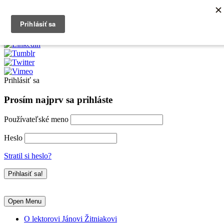
0903790704
info@kurzexcel.sk
Prihlásiť sa
Prosím najprv sa prihláste
Používateľské meno
Heslo
Stratil si heslo?
Open Menu
O lektorovi Jánovi Žitniakovi