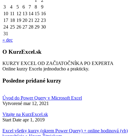
1
2
3
4
5
6
7
8
9
10
11
12
13
14
15
16
17
18
19
20
21
22
23
24
25
26
27
28
29
30
31
« dec
O KurzExcel.sk
KURZY EXCEL OD ZAČIATOČNÍKA PO EXPERTA
Online kurzy Excelu jednoducho a prakticky.
Posledne pridané kurzy
Úvod do Power Query v Microsoft Excel
Vytvorené
mar 12, 2021
Vitajte na KurzExcel.sk
Start Date
apr 1, 2019
Excel všetky kurzy (okrem Power Query) + online hodinová (vh)