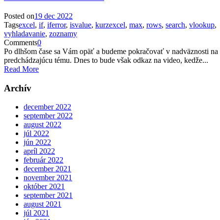
Posted on
19 dec 2022
Tags
excel
,
if
,
iferror
,
isvalue
,
kurzexcel
,
max
,
rows
,
search
,
vlookup
,
vyhladavanie
,
zoznamy
Comments
0
Po dlhšom čase sa Vám opäť a budeme pokračovať v nadväznosti na
predchádzajúcu tému. Dnes to bude však odkaz na video, kedže...
Read More
Archív
december 2022
september 2022
august 2022
júl 2022
jún 2022
apríl 2022
február 2022
december 2021
november 2021
október 2021
september 2021
august 2021
júl 2021