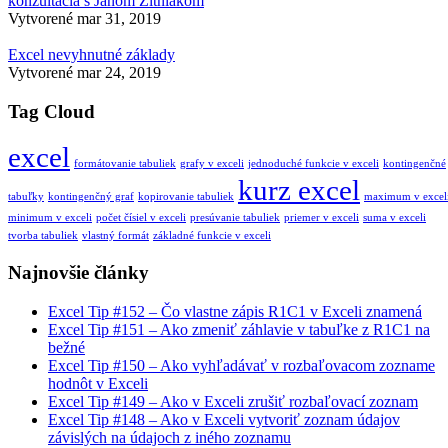
konzultácia s Jánom Žitniakom
Vytvorené
mar 31, 2019
Excel nevyhnutné základy
Vytvorené
mar 24, 2019
Tag Cloud
excel
formátovanie tabuliek
grafy v exceli
jednoduché funkcie v exceli
kontingenčné
kurz excel
tabuľky
kontingenčný graf
kopirovanie tabuliek
maximum v excel
minimum v exceli
počet čísiel v exceli
presúvanie tabuliek
priemer v exceli
suma v exceli
tvorba tabuliek
vlastný formát
základné funkcie v exceli
Najnovšie články
Excel Tip #152 – Čo vlastne zápis R1C1 v Exceli znamená
Excel Tip #151 – Ako zmeniť záhlavie v tabuľke z R1C1 na
bežné
Excel Tip #150 – Ako vyhľadávať v rozbaľovacom zozname
hodnôt v Exceli
Excel Tip #149 – Ako v Exceli zrušiť rozbaľovací zoznam
Excel Tip #148 – Ako v Exceli vytvoriť zoznam údajov
závislých na údajoch z iného zoznamu