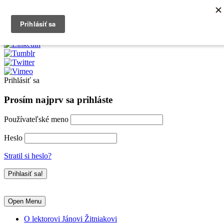
0903790704
info@kurzexcel.sk
Prihlásiť sa
Prosím najprv sa prihláste
Používateľské meno
Heslo
Stratil si heslo?
Open Menu
O lektorovi Jánovi Žitniakovi