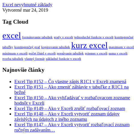
Excel nevyhnutné základy
Vytvorené
mar 24, 2019
Tag Cloud
excel
formátovanie tabuliek
grafy v exceli
jednoduché funkcie v exceli
kontingenčné
kurz excel
tabuľky
kontingenčný graf
kopirovanie tabuliek
maximum v excel
minimum v exceli
počet čísiel v exceli
presúvanie tabuliek
priemer v exceli
suma v exceli
tvorba tabuliek
vlastný formát
základné funkcie v exceli
Najnovšie články
Excel Tip #152 – Čo vlastne zápis R1C1 v Exceli znamená
Excel Tip #151 – Ako zmeniť záhlavie v tabuľke z R1C1 na
bežné
Excel Tip #150 – Ako vyhľadávať v rozbaľovacom zozname
hodnôt v Exceli
Excel Tip #149 – Ako v Exceli zrušiť rozbaľovací zoznam
Excel Tip #148 – Ako v Exceli vytvoriť zoznam údajov
závislých na údajoch z iného zoznamu
Excel Tip #147 – Ako v Exceli vytvoriť rozbaľovací zoznam
ručným zadávaním…