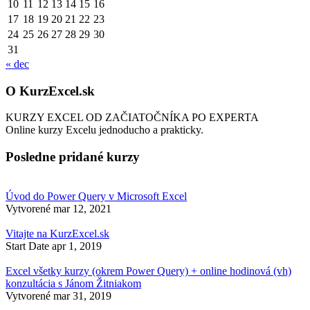
10
11
12
13
14
15
16
17
18
19
20
21
22
23
24
25
26
27
28
29
30
31
« dec
O KurzExcel.sk
KURZY EXCEL OD ZAČIATOČNÍKA PO EXPERTA
Online kurzy Excelu jednoducho a prakticky.
Posledne pridané kurzy
Úvod do Power Query v Microsoft Excel
Vytvorené
mar 12, 2021
Vitajte na KurzExcel.sk
Start Date
apr 1, 2019
Excel všetky kurzy (okrem Power Query) + online hodinová (vh)
konzultácia s Jánom Žitniakom
Vytvorené
mar 31, 2019