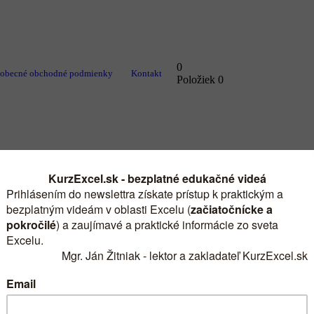
0
obecné obchodné podmienky
Kontakt
Položiek
0