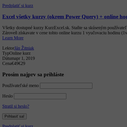
Predplatiť si kurz
Excel všetky kurzy (okrem Power Query) + online ho
Všetky dostupné kurzy KurzExcel.sk. Staňte sa skúseným používateľ
Zároveň získavate v cene tohto online kurzu 1 vyučovaciu hodinu (1vh
Learn More
Lektor
Ján Žitniak
Typ
Online kurz
Dátum
apr 1, 2019
Cena
€49
€29
Prosím najprv sa prihláste
Používateľské meno
Heslo
Stratil si heslo?
Predplatiť si kurz