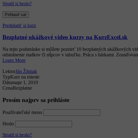
Stratil si heslo?
Predplatiť si kurz
Bezplatné ukážkové video kurzy na KurzExcel.sk
Na tejto podstránke si môžete pozrieť 10 bezplatných ukážkových vi
odstránenie riadkov či stĺpcov v tabuľke. Práca s hárkami. Zoraďovani
Learn More
Lektor
Ján Žitniak
Typ
Kurz na mieste
Dátum
apr 1, 2019
Cena
Bezplatne
Prosím najprv sa prihláste
Používateľské meno
Heslo
Stratil si heslo?