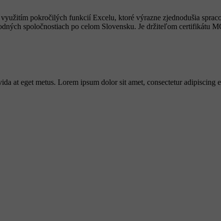
využitím pokročilých funkcií Excelu, ktoré výrazne zjednodušia spraco
odných spoločnostiach po celom Slovensku. Je držiteľom certifikátu MO
avida at eget metus. Lorem ipsum dolor sit amet, consectetur adipiscing e