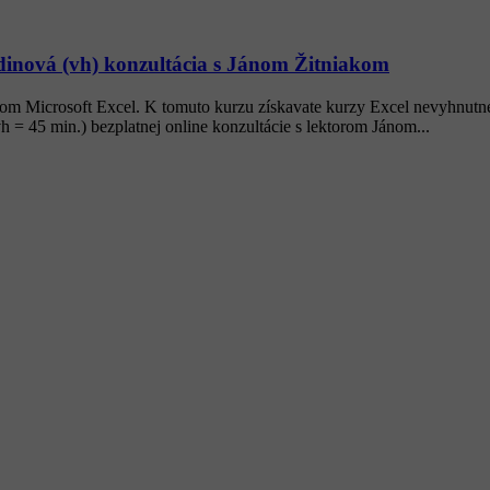
dinová (vh) konzultácia s Jánom Žitniakom
om Microsoft Excel. K tomuto kurzu získavate kurzy Excel nevyhnutné
 = 45 min.) bezplatnej online konzultácie s lektorom Jánom...