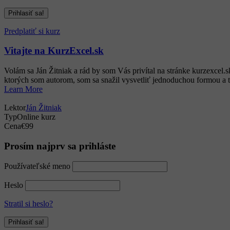
Predplatiť si kurz
Vitajte na KurzExcel.sk
Volám sa Ján Žitniak a rád by som Vás privítal na stránke kurzexcel
ktorých som autorom, som sa snažil vysvetliť jednoduchou formou a t
Learn More
Lektor
Ján Žitniak
Typ
Online kurz
Cena
€99
Prosím najprv sa prihláste
Používateľské meno
Heslo
Stratil si heslo?