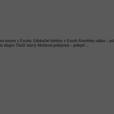
deo kurzov z Excelu: Edukačné šablóny v Exceli Absolútny odkaz – prá
e údajov Tlačiť názvy Možnosti prilepenia – prilepiť...