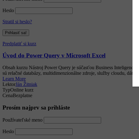
Heslo
Stratil si heslo?
Predplatiť si kurz
Úvod do Power Query v Microsoft Excel
Obsah kurzu Nástroj Power Query je súčasťou Business Inteligence (
sú relačné databázy, multidimenzionálne zdroje, služby cloudu, dátové
Learn More
Lektor
Ján Žitniak
Typ
Online kurz
Cena
Bezplatne
Prosím najprv sa prihláste
Používateľské meno
Heslo