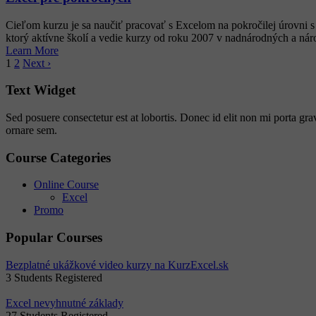
Cieľom kurzu je sa naučiť pracovať s Excelom na pokročilej úrovni s 
ktorý aktívne školí a vedie kurzy od roku 2007 v nadnárodných a nár
Learn More
1
2
Next ›
Text Widget
Sed posuere consectetur est at lobortis. Donec id elit non mi porta gr
ornare sem.
Course Categories
Online Course
Excel
Promo
Popular Courses
Bezplatné ukážkové video kurzy na KurzExcel.sk
3
Students Registered
Excel nevyhnutné základy
27
Students Registered