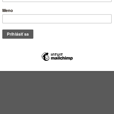
BI) pomocou ktorého dokážeme v Exceli efektívne naimportovať a upra
 zdroje, excelovské a textové súbory a údaje z webu. Použitie Power...