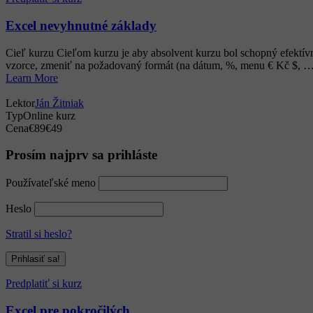
Excel nevyhnutné základy
Cieľ kurzu Cieľom kurzu je aby absolvent kurzu bol schopný efektív
vzorce, zmeniť na požadovaný formát (na dátum, %, menu € Kč $, …, 
Learn More
Lektor
Ján Žitniak
Typ
Online kurz
Cena
€89
€49
Prosím najprv sa prihláste
Používateľské meno
Heslo
Stratil si heslo?
Predplatiť si kurz
Excel pre pokročilých