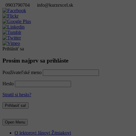
0903790704
info@kurzexcel.sk
Prihlásiť sa
Prosím najprv sa prihláste
Používateľské meno
Heslo
Stratil si heslo?
Open Menu
O lektorovi Jánovi Žitniakovi