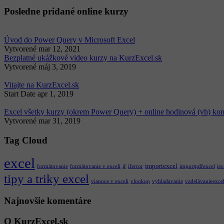
Posledne pridané online kurzy
Úvod do Power Query v Microsoft Excel
Vytvorené
mar 12, 2021
Bezplatné ukážkové video kurzy na KurzExcel.sk
Vytvorené
máj 3, 2019
Vitajte na KurzExcel.sk
Start Date
apr 1, 2019
Excel všetky kurzy (okrem Power Query) + online hodinová (vh) kon
Vytvorené
mar 31, 2019
Tag Cloud
excel
importexcel
formátovanie
formátovanie v exceli
if
iferror
importpdfexcel
isv
tipy a triky excel
vianoce v exceli
vlookup
vyhladavanie
vzdelávanieexce
Najnovšie komentáre
O KurzExcel.sk