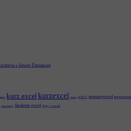
zultácia s Jánom Žitniakom
kurzexcel
kurz excel
postupyexcel
powerqu
alue
max
pf2021
školenie excel
l
zoznamy
štýly v exceli