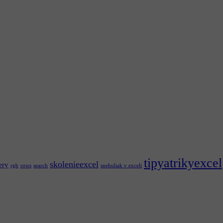
tipyatrikyexcel
skolenieexcel
ery
rgb
rows
search
snehuliak v exceli