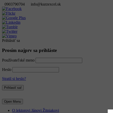
0903790704
info@kurzexcel.sk
Prihlásiť sa
Prosím najprv sa prihláste
Používateľské meno
Heslo
Stratil si heslo?
Open Menu
O lektorovi Jánovi Žitniakovi