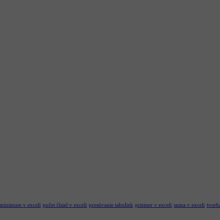
minimum v exceli
počet čísiel v exceli
presúvanie tabuliek
priemer v exceli
suma v exceli
tvorb