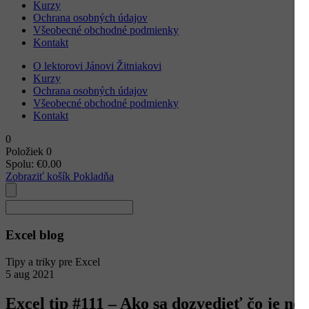
Kurzy
Ochrana osobných údajov
Všeobecné obchodné podmienky
Kontakt
O lektorovi Jánovi Žitniakovi
Kurzy
Ochrana osobných údajov
Všeobecné obchodné podmienky
Kontakt
0
Položiek
0
Spolu:
€
0.00
Zobraziť košík
Pokladňa
Excel blog
Tipy a triky pre Excel
5
aug
2021
Excel tip #111 – Ako sa dozvedieť čo je nov