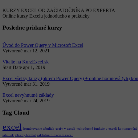
KURZY EXCEL OD ZAČIATOČNÍKA PO EXPERTA
Online kurzy Excelu jednoducho a prakticky.
Posledne pridané kurzy
Úvod do Power Query v Microsoft Excel
Vytvorené
mar 12, 2021
Vitajte na KurzExcel.sk
Start Date
apr 1, 2019
Excel všetky kurzy (okrem Power Query) + online hodinová (vh) kon
Vytvorené
mar 31, 2019
Excel nevyhnutné základy
Vytvorené
mar 24, 2019
Tag Cloud
excel
formátovanie tabuliek
grafy v exceli
jednoduché funkcie v exceli
kontingenčné
tabuliek
vlastný formát
základné funkcie v exceli