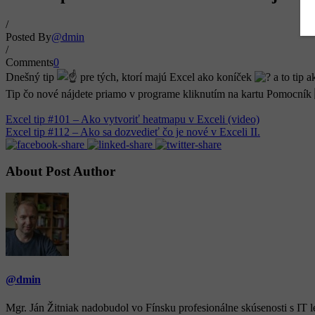
/
Posted By
@dmin
/
Comments
0
Dnešný tip
pre tých, ktorí majú Excel ako koníček
a to tip a
Tip čo nové nájdete priamo v programe kliknutím na kartu Pomocník
Excel tip #101 – Ako vytvoriť heatmapu v Exceli (video)
Excel tip #112 – Ako sa dozvedieť čo je nové v Exceli II.
About Post Author
@dmin
Mgr. Ján Žitniak nadobudol vo Fínsku profesionálne skúsenosti s IT