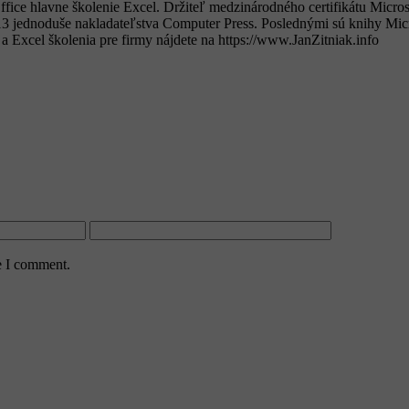
ffice hlavne školenie Excel. Držiteľ medzinárodného certifikátu Micro
13 jednoduše nakladateľstva Computer Press. Poslednými sú knihy Micr
 a Excel školenia pre firmy nájdete na https://www.JanZitniak.info​
e I comment.