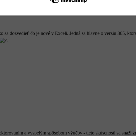
ko sa dozvedieť čo je nové v Exceli. Jedná sa hlavne o verziu 365, ktor
.
 lektorovaním a vyspelým spôsobom výučby - tieto skúsenosti sa snaž