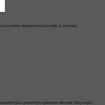
á je pravidelne aktualizovaná (spravidla 1x mesačne).
í zrozumiteľným a priateľským spôsobom odovzdať ďalej svojim