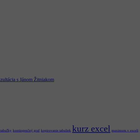
zultácia s Jánom Žitniakom
kurz excel
 tabuľky
kontingenčný graf
kopirovanie tabuliek
maximum v exceli