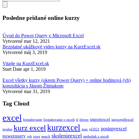
Posledne pridané online kurzy
Úvod do Power Query v Microsoft Excel
Vytvorené
mar 12, 2021
Bezplatné ukážkové video kurzy na KurzExcel.sk
Vytvorené
máj 3, 2019
Vitajte na KurzExcel.sk
Start Date
apr 1, 2019
Excel všetky kurzy (okrem Power Query) + online hodinová (vh)
konzultácia s Jánom Žitniakom
Vytvorené
mar 31, 2019
Tag Cloud
excel
importexcel
formátovanie
formátovanie v exceli
if
iferror
importpdfexcel
kurzexcel
kurz excel
postupyexcel
isvalue
max
pf2021
skolenieexcel
powerquery
rgb
rows
search
snehuliak v exceli