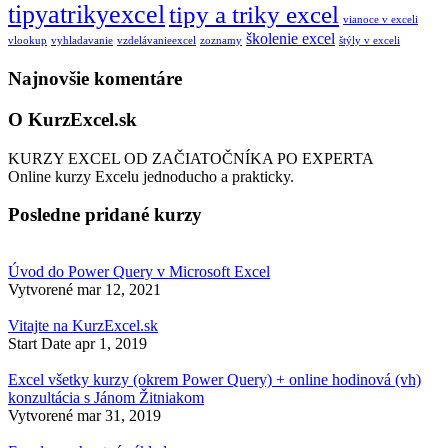
tipyatrikyexcel
tipy a triky excel
vianoce v exceli
školenie excel
vlookup
vyhladavanie
vzdelávanieexcel
zoznamy
štýly v exceli
Najnovšie komentáre
O KurzExcel.sk
KURZY EXCEL OD ZAČIATOČNÍKA PO EXPERTA
Online kurzy Excelu jednoducho a prakticky.
Posledne pridané kurzy
Úvod do Power Query v Microsoft Excel
Vytvorené
mar 12, 2021
Vitajte na KurzExcel.sk
Start Date
apr 1, 2019
Excel všetky kurzy (okrem Power Query) + online hodinová (vh)
konzultácia s Jánom Žitniakom
Vytvorené
mar 31, 2019