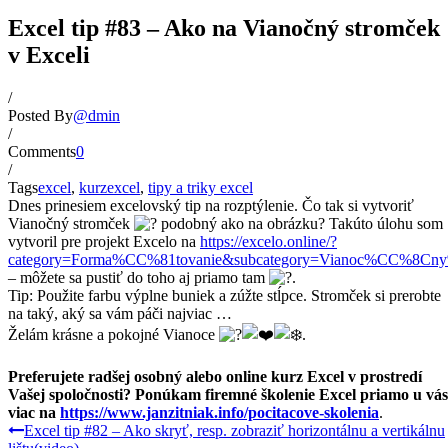
Excel tip #83 – Ako na Vianočný stromček
v Exceli
/
Posted By
@dmin
/
Comments
0
/
Tags
excel
,
kurzexcel
,
tipy a triky excel
Dnes prinesiem excelovský tip na rozptýlenie. Čo tak si vytvoriť
Vianočný stromček
podobný ako na obrázku? Takúto úlohu som
vytvoril pre projekt Excelo na
https://excelo.online/?
category=Forma%CC%81tovanie&subcategory=Vianoc%CC%8C
– môžete sa pustiť do toho aj priamo tam
.
Tip: Použite farbu výplne buniek a zúžte stĺpce. Stromček si prerobte
na taký, aký sa vám páči najviac …
Želám krásne a pokojné Vianoce
.
Preferujete radšej osobný alebo online kurz Excel v prostredí
Vašej spoločnosti? Ponúkam firemné školenie Excel priamo u vás
viac na
https://www.janzitniak.info/pocitacove-skolenia
.
Excel tip #82 – Ako skryť, resp. zobraziť horizontálnu a vertikálnu