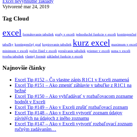
Excel nevyhnutné základy
Vytvorené
mar 24, 2019
Tag Cloud
excel
formátovanie tabuliek
grafy v exceli
jednoduché funkcie v exceli
kontingenčné
kurz excel
tabuľky
kontingenčný graf
kopirovanie tabuliek
maximum v excel
minimum v exceli
počet čísiel v exceli
presúvanie tabuliek
priemer v exceli
suma v exceli
tvorba tabuliek
vlastný formát
základné funkcie v exceli
Najnovšie články
Excel Tip #152 – Čo vlastne zápis R1C1 v Exceli znamená
Excel Tip #151 – Ako zmeniť záhlavie v tabuľke z R1C1 na
bežné
Excel Tip #150 – Ako vyhľadávať v rozbaľovacom zozname
hodnôt v Exceli
Excel Tip #149 – Ako v Exceli zrušiť rozbaľovací zoznam
Excel Tip #148 – Ako v Exceli vytvoriť zoznam údajov
závislých na údajoch z iného zoznamu
Excel Tip #147 – Ako v Exceli vytvoriť rozbaľovací zoznam
ručným zadávaním…