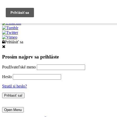
0903790704
info@kurzexcel.sk
Prihlásiť sa
Prosím najprv sa prihláste
Používateľské meno
Heslo
Stratil si heslo?
Open Menu