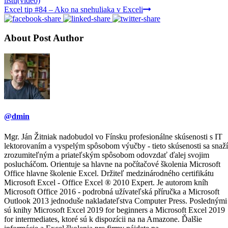
lištu(video)
Excel tip #84 – Ako na snehuliaka v Exceli
About Post Author
@dmin
Mgr. Ján Žitniak nadobudol vo Fínsku profesionálne skúsenosti s IT
lektorovaním a vyspelým spôsobom výučby - tieto skúsenosti sa snaží
zrozumiteľným a priateľským spôsobom odovzdať ďalej svojim
poslucháčom. Orientuje sa hlavne na počítačové školenia Microsoft
Office hlavne školenie Excel. Držiteľ medzinárodného certifikátu
Microsoft Excel - Office Excel ® 2010 Expert. Je autorom kníh
Microsoft Office 2016 - podrobná užívateľská příručka a Microsoft
Outlook 2013 jednoduše nakladateľstva Computer Press. Poslednými
sú knihy Microsoft Excel 2019 for beginners a Microsoft Excel 2019
for intermediates, ktoré sú k dispozícii na na Amazone. Ďalšie