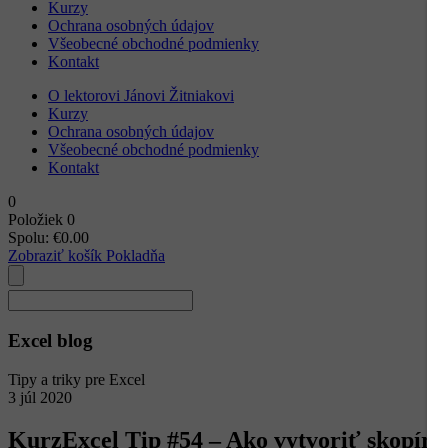
Kurzy
Ochrana osobných údajov
Všeobecné obchodné podmienky
Kontakt
O lektorovi Jánovi Žitniakovi
Kurzy
Ochrana osobných údajov
Všeobecné obchodné podmienky
Kontakt
0
Položiek
0
Spolu:
€
0.00
Zobraziť košík
Pokladňa
Excel blog
Tipy a triky pre Excel
3
júl
2020
KurzExcel Tip #54 – Ako vytvoriť skopír