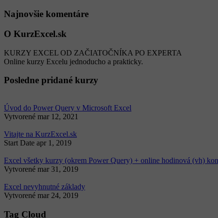
Najnovšie komentáre
O KurzExcel.sk
KURZY EXCEL OD ZAČIATOČNÍKA PO EXPERTA
Online kurzy Excelu jednoducho a prakticky.
Posledne pridané kurzy
Úvod do Power Query v Microsoft Excel
Vytvorené
mar 12, 2021
Vitajte na KurzExcel.sk
Start Date
apr 1, 2019
Excel všetky kurzy (okrem Power Query) + online hodinová (vh) kon
Vytvorené
mar 31, 2019
Excel nevyhnutné základy
Vytvorené
mar 24, 2019
Tag Cloud