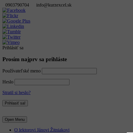
0903790704
info@kurzexcel.sk
Prihlásiť sa
Prosím najprv sa prihláste
Používateľské meno
Heslo
Stratil si heslo?
Open Menu
O lektorovi Jánovi Žitniakovi