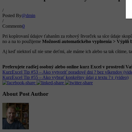
/
Posted By
@dmin
/
Comments
0
Pri kopírovaní údajov ťahaním za rohový štvorček sa síce údaje sko
no a na to použijeme
Možnosti automatického vyplnenia > Výplň 
Aj keď niektorí už nie sme deťmi, ale máme ich alebo sa tak cítime,
Preferujete radšej osobný alebo online kurz Excel v prostredí V
KurzExcel Tip #53 – Ako vytvoriť poradové dni ? bez víkendov (vid
KurzExcel Tip #55 – Ako vybrať konkrétny údaj z textu ?️‍♀️ (video)
About Post Author