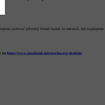
trebujeme zachovať pôvodný formát buniek na miestach, kde kopírujeme
ac na
https://www.janzitniak.info/pocitacove-skolenia
.