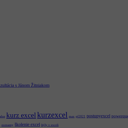
zultácia s Jánom Žitniakom
kurzexcel
kurz excel
postupyexcel
powerqu
alue
max
pf2021
školenie excel
l
zoznamy
štýly v exceli