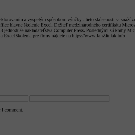
 lektorovaním a vyspelým spôsobom výučby - tieto skúsenosti sa snaž
ffice hlavne školenie Excel. Držiteľ medzinárodného certifikátu Micro
13 jednoduše nakladateľstva Computer Press. Poslednými sú knihy Micr
 a Excel školenia pre firmy nájdete na https://www.JanZitniak.info​
e I comment.