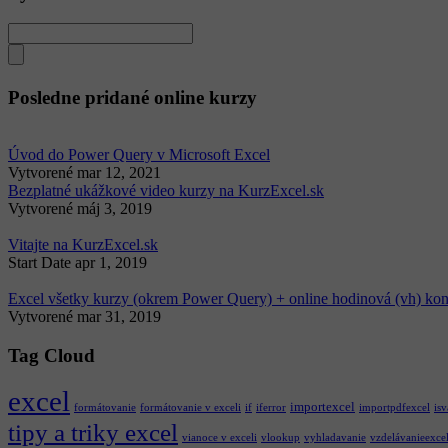
Posledne pridané online kurzy
Úvod do Power Query v Microsoft Excel
Vytvorené
mar 12, 2021
Bezplatné ukážkové video kurzy na KurzExcel.sk
Vytvorené
máj 3, 2019
Vitajte na KurzExcel.sk
Start Date
apr 1, 2019
Excel všetky kurzy (okrem Power Query) + online hodinová (vh) kon
Vytvorené
mar 31, 2019
Tag Cloud
excel
importexcel
formátovanie
formátovanie v exceli
if
iferror
importpdfexcel
isv
tipy a triky excel
vianoce v exceli
vlookup
vyhladavanie
vzdelávanieexce