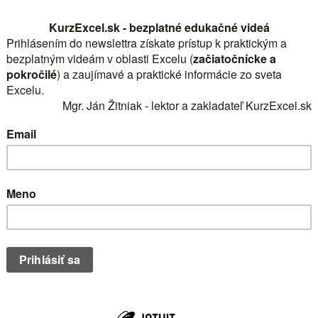
ovaný zoznam ?údajov bez zmeny pôvodného 