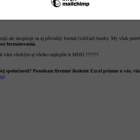
pírujú ale skopíruje sa aj pôvodný formát (vzhľad) bunky. My však po
bez formátovania
.
 tak vám všetkým aj všetko najlepšie k MDD
?‍?‍?‍?
?
?.
ašej spoločnosti? Ponúkam firemné školenie Excel priamo u vás, vi
eo)