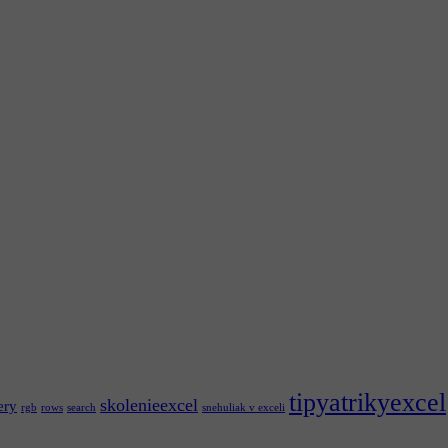
tipyatrikyexcel
skolenieexcel
ery
rgb
rows
search
snehuliak v exceli